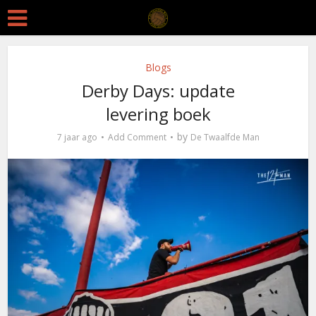
Blogs
Derby Days: update
levering boek
by
7 jaar ago
Add Comment
De Twaalfde Man