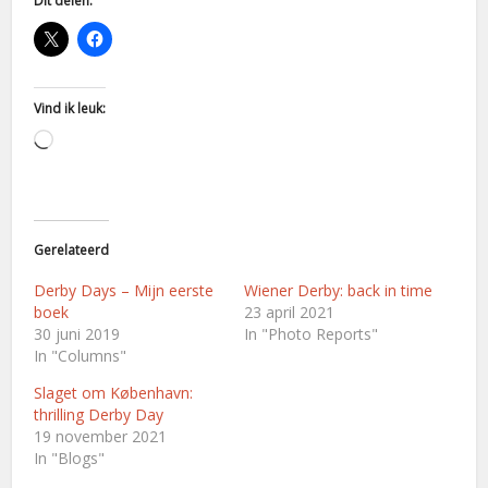
Dit delen:
Vind ik leuk:
Aan
het
laden...
Gerelateerd
Derby Days – Mijn eerste
Wiener Derby: back in time
boek
23 april 2021
30 juni 2019
In "Photo Reports"
In "Columns"
Slaget om København:
thrilling Derby Day
19 november 2021
In "Blogs"