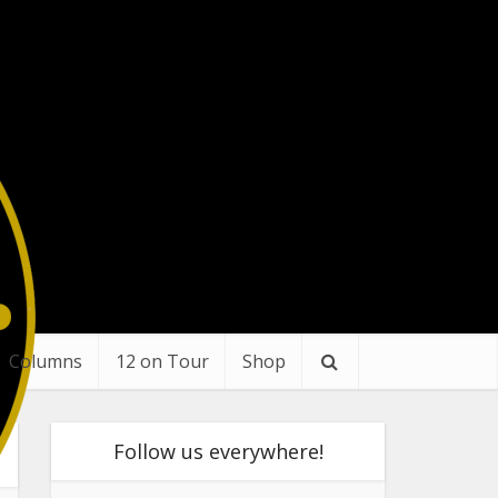
Columns
12 on Tour
Shop
Follow us everywhere!