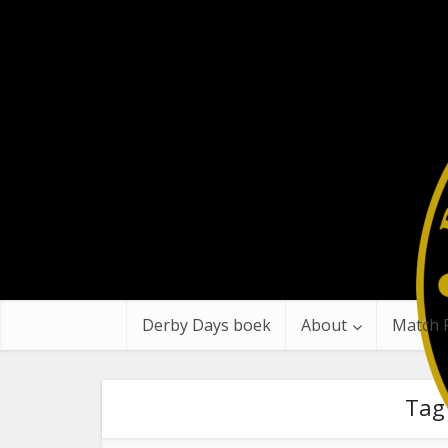
Derby Days boek
About
Match 
Tag 