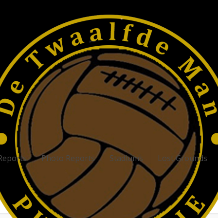
Reports
Photo Reports
Stadiums
Lost Grounds
- Pražské Derby