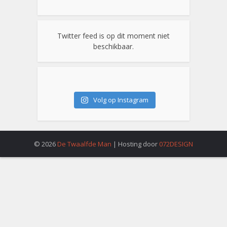
Twitter feed is op dit moment niet
beschikbaar.
Volg op Instagram
© 2026
De Twaalfde Man
| Hosting door
072DESIGN