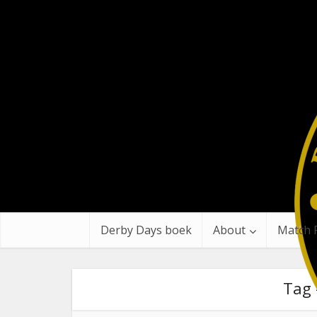
Derby Days boek
About
Match 
Tag 