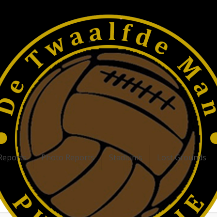
Reports
Photo Reports
Stadiums
Lost Grounds
- Europe League