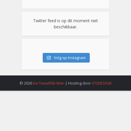
Twitter feed is op dit moment niet
beschikbaar.
Volg op Instagram
© 2026
De Twaalfde Man
| Hosting door
072DESIGN