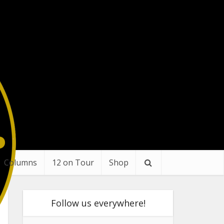
Columns
12 on Tour
Shop
Follow us everywhere!