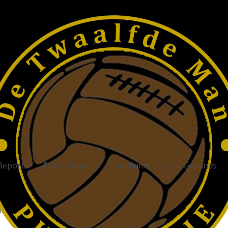
Reports
Photo Reports
Stadiums
Lost Grounds
r”