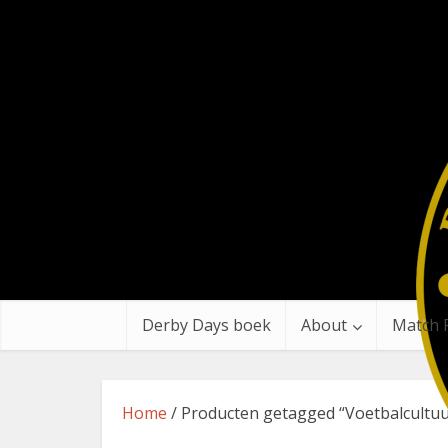
Derby Days boek
About
Match 
Home
/ Producten getagged “Voetbalcultuu